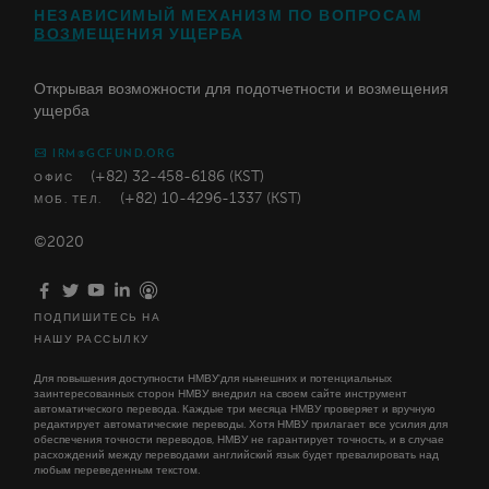
НЕЗАВИСИМЫЙ МЕХАНИЗМ ПО ВОПРОСАМ
ВОЗМЕЩЕНИЯ УЩЕРБА
Открывая возможности для подотчетности и возмещения
ущерба
IRM@GCFUND.ORG
(+82) 32-458-6186 (KST)
ОФИС
(+82) 10-4296-1337 (KST)
МОБ. ТЕЛ.
©2020
ПОДПИШИТЕСЬ НА
НАШУ РАССЫЛКУ
Для повышения доступности НМВУ'для нынешних и потенциальных
заинтересованных сторон НМВУ внедрил на своем сайте инструмент
автоматического перевода. Каждые три месяца НМВУ проверяет и вручную
редактирует автоматические переводы. Хотя НМВУ прилагает все усилия для
обеспечения точности переводов, НМВУ не гарантирует точность, и в случае
расхождений между переводами английский язык будет превалировать над
любым переведенным текстом.