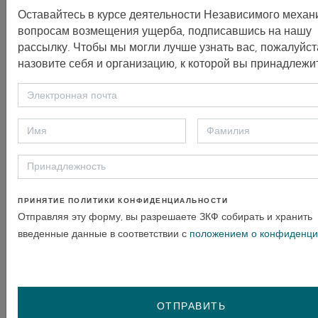
ЗАКРЫТО
Оставайтесь в курсе деятельности Независимого механ
FP121
вопросам возмещения ущерба, подписавшись на нашу
рассылку. Чтобы мы могли лучше узнать вас, пожалуйст
14 июня 2022 г.
назовите себя и организацию, к которой вы принадлежи
Жалоба
C0007 Пакистан
ЗАКРЫТО
FP018
12 августа 2021 г.
Жалоба
ПРИНЯТИЕ ПОЛИТИКИ КОНФИДЕНЦИАЛЬНОСТИ
Отправляя эту форму, вы разрешаете ЗКФ собирать и хранить
C0006 Никарагуа
введенные данные в соответствии с
положением о конфиденци
ЗАКРЫТО
FP146
30 июня 2021 г.
ОТПРАВИТЬ
Жалоба