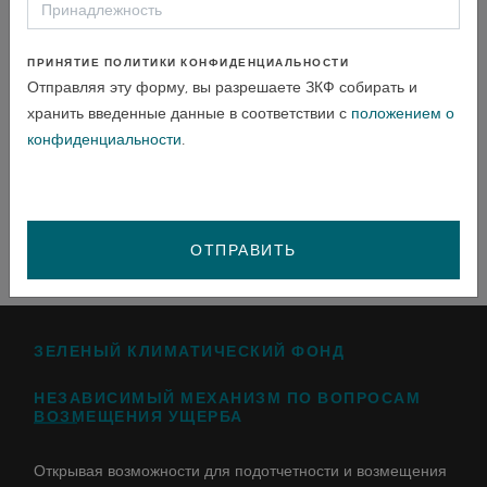
to invited participants only.
ПРИНЯТИЕ ПОЛИТИКИ КОНФИДЕНЦИАЛЬНОСТИ
Отправляя эту форму, вы разрешаете ЗКФ собирать и
хранить введенные данные в соответствии с
положением о
ПОДЕЛИТЬСЯ /
конфиденциальности
.
ОТПРАВИТЬ
ЗЕЛЕНЫЙ КЛИМАТИЧЕСКИЙ ФОНД
НЕЗАВИСИМЫЙ МЕХАНИЗМ ПО ВОПРОСАМ
ВОЗМЕЩЕНИЯ УЩЕРБА
Открывая возможности для подотчетности и возмещения