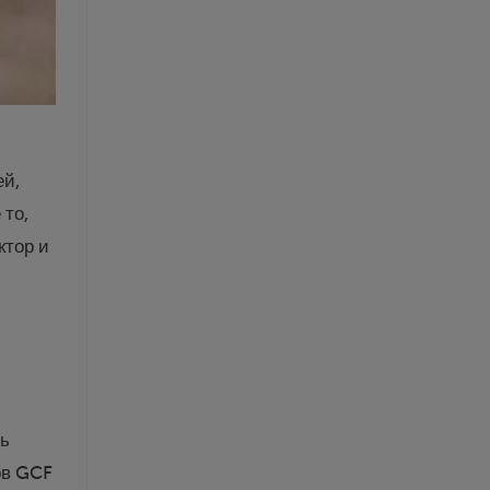
ей,
 то,
ктор и
ль
ов GCF