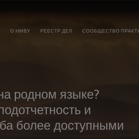
О
НМВУ
РЕЕСТР
ДЕЛ
СООБЩЕСТВО
ПРАКТ
на родном языке?
подотчетность и
ба более доступными