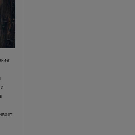
акие
м
 и
к
ивает