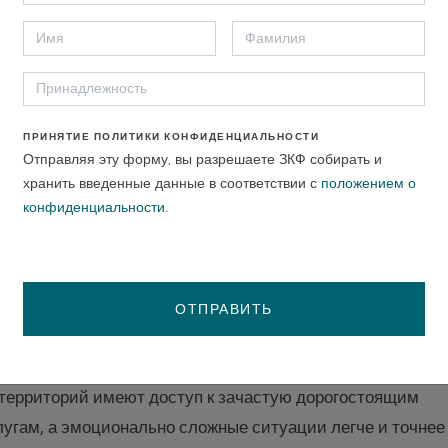
вать при оказании поддержки бенефициарам проектов
ли партнеры проекта на местах работают и предоставля
кте на местных языках, очень важно, чтобы ГРМ были
х языках по различным каналам.
ПРИНЯТИЕ ПОЛИТИКИ КОНФИДЕНЦИАЛЬНОСТИ
ормация о возмещении ущерба и подотчетности, руковод
Отправляя эту форму, вы разрешаете ЗКФ собирать и
хранить введенные данные в соответствии с
положением о
 и процедуры механизмов должны быть заранее
конфиденциальности
.
еди потенциально затронутых людей на разных языках. 
и люди или сообщества хотят подать жалобу, у них долж
сделать это на том языке, на котором они чувствуют себ
льку выразить свою озабоченность людям или сообщест
ОТПРАВИТЬ
ольно сложно, механизмы подотчетности должны обеспеч
нительных препятствий, таких как языковые барьеры. 
 территорий имеют доступ к зачастую дорогостоящим
угам, а эмоционально сложные ситуации легче и точнее