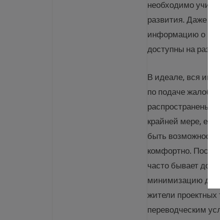
необходимо учиты
развития. Даже ес
информацию о прое
доступны на разны
В идеале, вся инф
по подаче жалобы
распространены ср
крайней мере, есл
быть возможность 
комфортно. Поско
часто бывает дов
минимизацию допол
жители проектных
переводческим усл