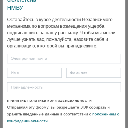
НМВУ
Контекст блокировки Covid-19 усилил эти опасения,
а также создал ряд других проблем при
Оставайтесь в курсе деятельности Независимого
рассмотрении этих дел, например, ограничил нашу
механизма по вопросам возмещения ущерба,
подписавшись на нашу рассылку. Чтобы мы могли
возможность проводить посещения объектов.
лучше узнать вас, пожалуйста, назовите себя и
организацию, к которой вы принадлежите.
Параллельно с этим НМВУразместил на своем сайте
брошюру о преследовании
и работает над
окончательной доработкой своих СОПов. В
настоящее время они проходят внутренние
консультации и будут опубликованы в ближайшее
время.[1] Кроме того, НМВУзаключил контракт с
ПРИНЯТИЕ ПОЛИТИКИ КОНФИДЕНЦИАЛЬНОСТИ
опытной международной организацией на
Отправляя эту форму, вы разрешаете ЗКФ собирать и
проведение тренинга для своих сотрудников по
хранить введенные данные в соответствии с
положением о
управлению и реагированию на угрозы и акты
конфиденциальности
.