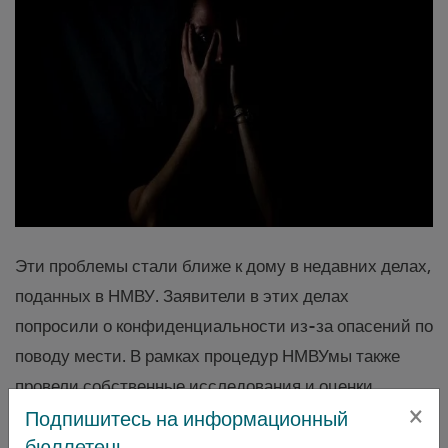
Эти проблемы стали ближе к дому в недавних делах,
поданных в НМВУ. Заявители в этих делах
попросили о конфиденциальности из-за опасений по
поводу мести. В рамках процедур НМВУмы также
провели собственные исследования и оценки
×
рисков, которые постоянно отслеживаются и
Подпишитесь на информационный
бюллетень
обновляются в ходе консультаций с заявителями.