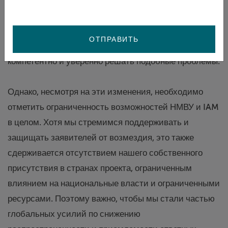
преследования. Признавая важность политики и
процедур, НМВУтвердо убежден, что его сотрудники
также должны обладать необходимыми
ОТПРАВИТЬ
практическими навыками и обучением, чтобы
компетентно и уверенно решать подобные проблемы.
Однако, несмотря на эти изменения, необходимо
отметить ограниченность возможностей НМВУ и IAM
в целом. Хотя мы стремимся поддерживать и
защищать заявителей от возмездия, это также
сдерживается отсутствием нашего собственного
присутствия в странах проекта, ограниченным
влиянием на национальные власти и ограниченными
ресурсами. Поэтому важно, чтобы мы стали частью
глобальных усилий по снижению