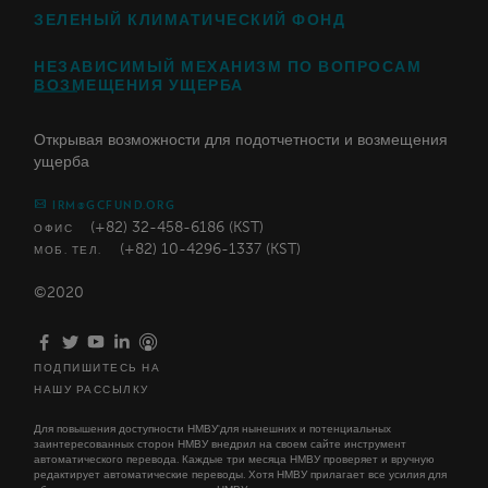
ЗЕЛЕНЫЙ КЛИМАТИЧЕСКИЙ ФОНД
НЕЗАВИСИМЫЙ МЕХАНИЗМ ПО ВОПРОСАМ
ВОЗМЕЩЕНИЯ УЩЕРБА
Открывая возможности для подотчетности и возмещения
ущерба
IRM@GCFUND.ORG
(+82) 32-458-6186 (KST)
ОФИС
(+82) 10-4296-1337 (KST)
МОБ. ТЕЛ.
©2020
ПОДПИШИТЕСЬ НА
НАШУ РАССЫЛКУ
Для повышения доступности НМВУ'для нынешних и потенциальных
заинтересованных сторон НМВУ внедрил на своем сайте инструмент
автоматического перевода. Каждые три месяца НМВУ проверяет и вручную
редактирует автоматические переводы. Хотя НМВУ прилагает все усилия для